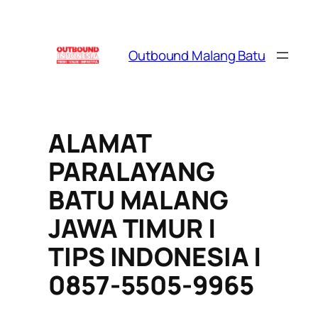
Skip
to
content
Outbound Malang Batu
ALAMAT
PARALAYANG
BATU MALANG
JAWA TIMUR |
TIPS INDONESIA |
0857-5505-9965