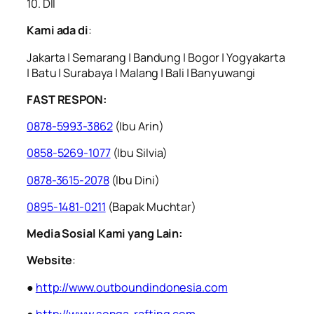
10. Dll
Kami ada di
:
Jakarta | Semarang | Bandung | Bogor | Yogyakarta
| Batu | Surabaya | Malang | Bali | Banyuwangi
FAST RESPON:
0878-5993-3862
(Ibu Arin)
0858-5269-1077
(Ibu Silvia)
0878-3615-2078
(Ibu Dini)
0895-1481-0211
(Bapak Muchtar)
Media Sosial Kami yang Lain:
Website
:
●
http://www.outboundindonesia.com
●
http://www.songa-rafting.com