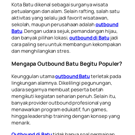
Kota Batu dikenal sebagai surganya wisata
petualangan dan alam. Selain rafting, salah satu
aktivitas yang selalu jadi favorit wisatawan,
sekolah, maupun perusahaan adalah
outbound
Batu
. Dengan udara sejuk, pemandangan hijau,
dan banyak pilihan lokasi,
outbound di Batu
jadi
cara paling seru untuk membangun kekompakan
dan menghilangkan stres.
Mengapa Outbound Batu Begitu Populer?
Keunggulan utama
outbound Batu
terletak pada
lingkungan alamnya. Dikelilingi pegunungan,
udara segarnya membuat peserta betah
mengikuti kegiatan seharian penuh. Selain itu,
banyak provider outbound profesional yang
menawarkan program edukatif, fun games,
hingga leadership training dengan konsep yang
menarik.
Outbound di Batu
tidak hanya soal permainan,