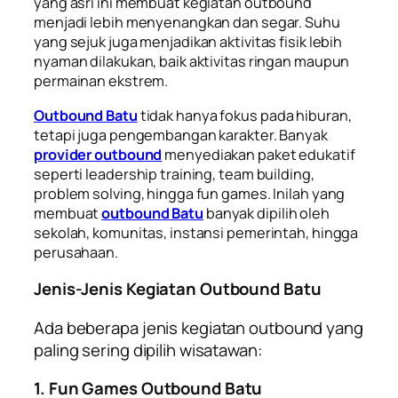
yang asri ini membuat kegiatan outbound
menjadi lebih menyenangkan dan segar. Suhu
yang sejuk juga menjadikan aktivitas fisik lebih
nyaman dilakukan, baik aktivitas ringan maupun
permainan ekstrem.
Outbound Batu
tidak hanya fokus pada hiburan,
tetapi juga pengembangan karakter. Banyak
provider outbound
menyediakan paket edukatif
seperti leadership training, team building,
problem solving, hingga fun games. Inilah yang
membuat
outbound Batu
banyak dipilih oleh
sekolah, komunitas, instansi pemerintah, hingga
perusahaan.
Jenis-Jenis Kegiatan Outbound Batu
Ada beberapa jenis kegiatan outbound yang
paling sering dipilih wisatawan:
1. Fun Games Outbound Batu