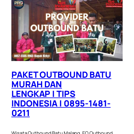
PAKET OUTBOUND BATU
MURAH DAN
LENGKAP | TIPS
INDONESIA | 0895-1481-
0211
Wisata Outbound Batu Malang, EO Outbound