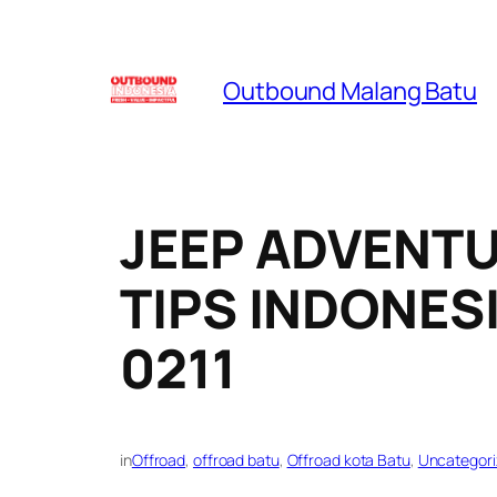
Skip
to
Outbound Malang Batu
content
JEEP ADVENTU
TIPS INDONESI
0211
in
Offroad
, 
offroad batu
, 
Offroad kota Batu
, 
Uncategori