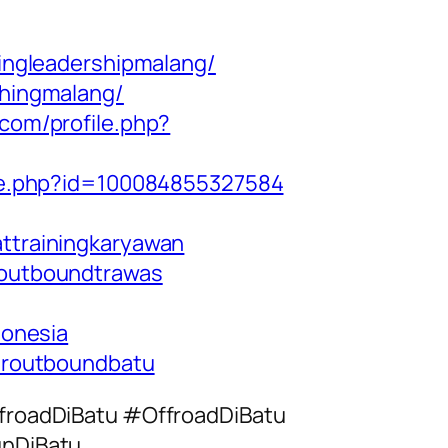
ingleadershipmalang/
hingmalang/
com/profile.php?
ile.php?id=100084855327584
ttrainingkaryawan
outboundtrawas
donesia
eroutboundbatu
froadDiBatu #OffroadDiBatu
nDiBatu