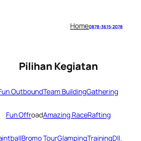
Home
0878-3615-2078
Pilihan Kegiatan
Fun Outbound
Team Building
Gathering
Fun Offr
oad
Amazing Race
Rafting
aintball
Bromo Tour
Glamping
Training
Dll.