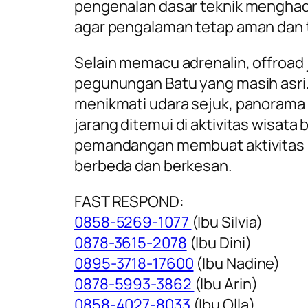
pengenalan dasar teknik menghada
agar pengalaman tetap aman dan t
Selain memacu adrenalin, offroa
pegunungan Batu yang masih asri.
menikmati udara sejuk, panorama 
jarang ditemui di aktivitas wisata
pemandangan membuat aktivitas ini
berbeda dan berkesan.
FAST RESPOND:
0858-5269-1077
(Ibu Silvia)
0878-3615-2078
(Ibu Dini)
0895-3718-17600
(Ibu Nadine)
0878-5993-3862
(Ibu Arin)
0858-4027-8033
(Ibu Olla)