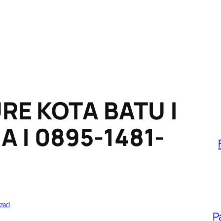
RE KOTA BATU |
A | 0895-1481-
zed
P