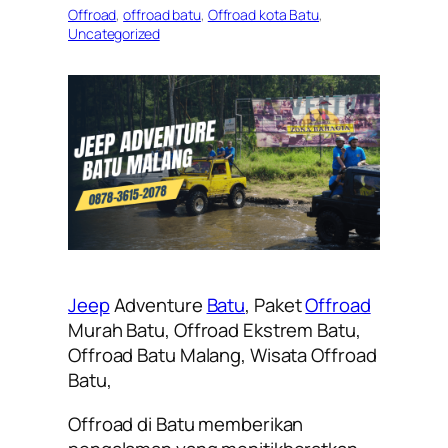
Offroad
, 
offroad batu
, 
Offroad kota Batu
, 
Uncategorized
Jeep
Adventure
Batu
, Paket
Offroad
Murah Batu, Offroad Ekstrem Batu,
Offroad Batu Malang, Wisata Offroad
Batu,
Offroad di Batu memberikan