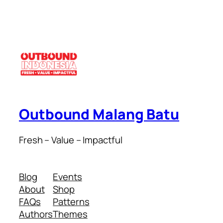
Outbound Malang Batu
Fresh – Value – Impactful
Blog
Events
About
Shop
FAQs
Patterns
Authors
Themes