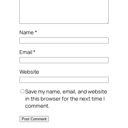
Name
*
Email
*
Website
Save my name, email, and website
in this browser for the next time I
comment.