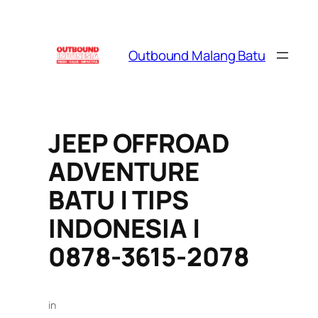
Skip
to
content
Outbound Malang Batu
JEEP OFFROAD
ADVENTURE
BATU | TIPS
INDONESIA |
0878-3615-2078
in