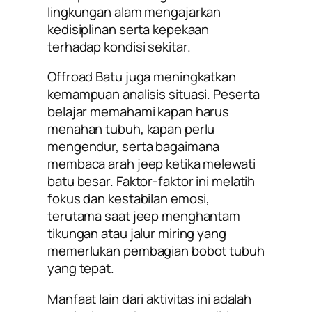
lingkungan alam mengajarkan
kedisiplinan serta kepekaan
terhadap kondisi sekitar.
Offroad Batu juga meningkatkan
kemampuan analisis situasi. Peserta
belajar memahami kapan harus
menahan tubuh, kapan perlu
mengendur, serta bagaimana
membaca arah jeep ketika melewati
batu besar. Faktor-faktor ini melatih
fokus dan kestabilan emosi,
terutama saat jeep menghantam
tikungan atau jalur miring yang
memerlukan pembagian bobot tubuh
yang tepat.
Manfaat lain dari aktivitas ini adalah