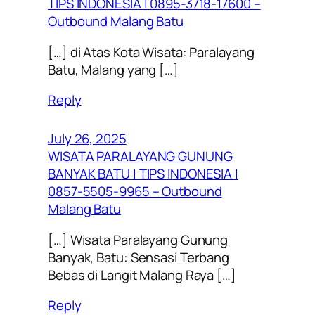
TIPS INDONESIA | 0895-3718-17600 –
Outbound Malang Batu
[…] di Atas Kota Wisata: Paralayang
Batu, Malang yang […]
Reply
July 26, 2025
WISATA PARALAYANG GUNUNG
BANYAK BATU | TIPS INDONESIA |
0857-5505-9965 – Outbound
Malang Batu
[…] Wisata Paralayang Gunung
Banyak, Batu: Sensasi Terbang
Bebas di Langit Malang Raya […]
Reply