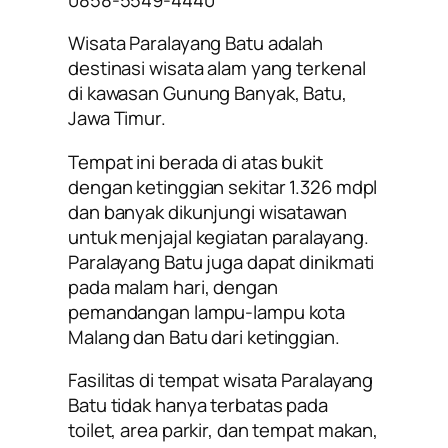
Wisata Paralayang Batu adalah
destinasi wisata alam yang terkenal
di kawasan Gunung Banyak, Batu,
Jawa Timur.
Tempat ini berada di atas bukit
dengan ketinggian sekitar 1.326 mdpl
dan banyak dikunjungi wisatawan
untuk menjajal kegiatan paralayang.
Paralayang Batu juga dapat dinikmati
pada malam hari, dengan
pemandangan lampu-lampu kota
Malang dan Batu dari ketinggian.
Fasilitas di tempat wisata Paralayang
Batu tidak hanya terbatas pada
toilet, area parkir, dan tempat makan,