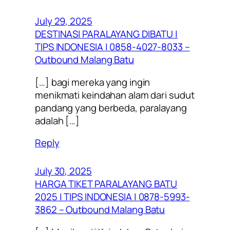
July 29, 2025
DESTINASI PARALAYANG DIBATU |
TIPS INDONESIA | 0858-4027-8033 –
Outbound Malang Batu
[…] bagi mereka yang ingin
menikmati keindahan alam dari sudut
pandang yang berbeda, paralayang
adalah […]
Reply
July 30, 2025
HARGA TIKET PARALAYANG BATU
2025 | TIPS INDONESIA | 0878-5993-
3862 – Outbound Malang Batu