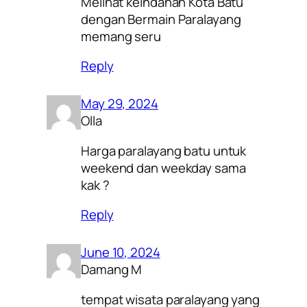
Melihat keindahan Kota Batu
dengan Bermain Paralayang
memang seru
Reply
May 29, 2024
Olla
Harga paralayang batu untuk
weekend dan weekday sama
kak ?
Reply
June 10, 2024
Damang M
tempat wisata paralayang yang