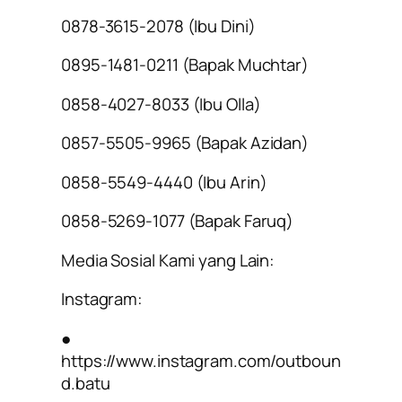
0878-3615-2078 (Ibu Dini)
0895-1481-0211 (Bapak Muchtar)
0858-4027-8033 (Ibu Olla)
0857-5505-9965 (Bapak Azidan)
0858-5549-4440 (Ibu Arin)
0858-5269-1077 (Bapak Faruq)
Media Sosial Kami yang Lain:
Instagram:
●
https://www.instagram.com/outboun
d.batu