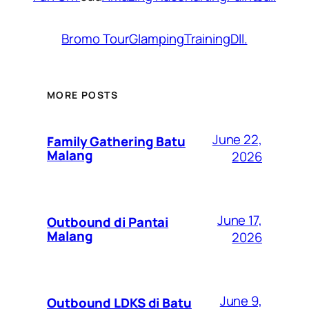
Bromo Tour
Glamping
Training
Dll.
MORE POSTS
June 22,
Family Gathering Batu
Malang
2026
June 17,
Outbound di Pantai
Malang
2026
June 9,
Outbound LDKS di Batu