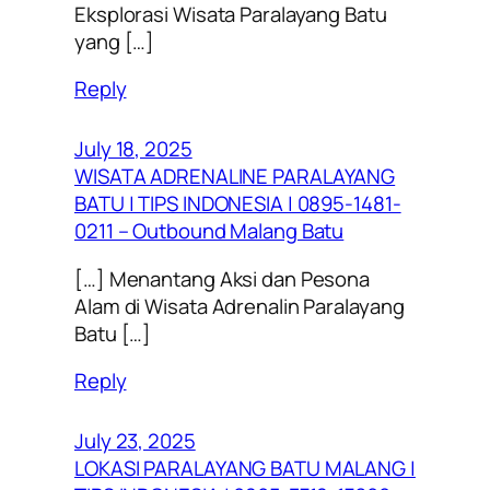
Eksplorasi Wisata Paralayang Batu
yang […]
Reply
July 18, 2025
WISATA ADRENALINE PARALAYANG
BATU | TIPS INDONESIA | 0895-1481-
0211 – Outbound Malang Batu
[…] Menantang Aksi dan Pesona
Alam di Wisata Adrenalin Paralayang
Batu […]
Reply
July 23, 2025
LOKASI PARALAYANG BATU MALANG |