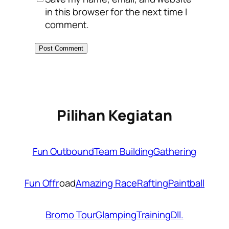
in this browser for the next time I
comment.
Pilihan Kegiatan
Fun Outbound
Team Building
Gathering
Fun Offr
oad
Amazing Race
Rafting
Paintball
Bromo Tour
Glamping
Training
Dll.