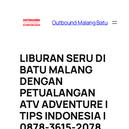
Skip
to
content
Outbound Malang Batu
LIBURAN SERU DI
BATU MALANG
DENGAN
PETUALANGAN
ATV ADVENTURE |
TIPS INDONESIA |
0878-3615-2078