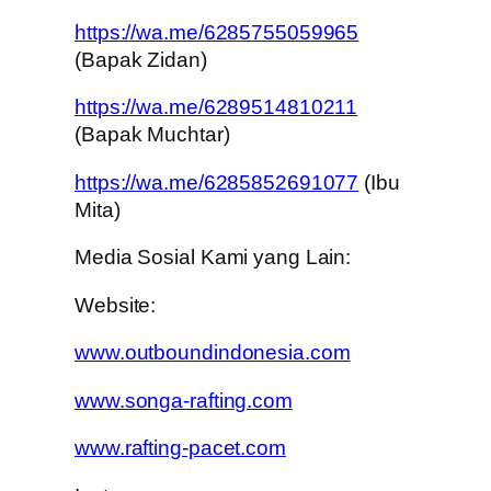
https://wa.me/6285755059965
(Bapak Zidan)
https://wa.me/6289514810211
(Bapak Muchtar)
https://wa.me/6285852691077
(Ibu
Mita)
Media Sosial Kami yang Lain:
Website:
www.outboundindonesia.com
www.songa-rafting.com
www.rafting-pacet.com