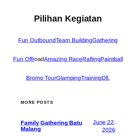
Pilihan Kegiatan
Fun Outbound
Team Building
Gathering
Fun Offr
oad
Amazing Race
Rafting
Paintball
Bromo Tour
Glamping
Training
Dll.
MORE POSTS
June 22,
Family Gathering Batu
Malang
2026