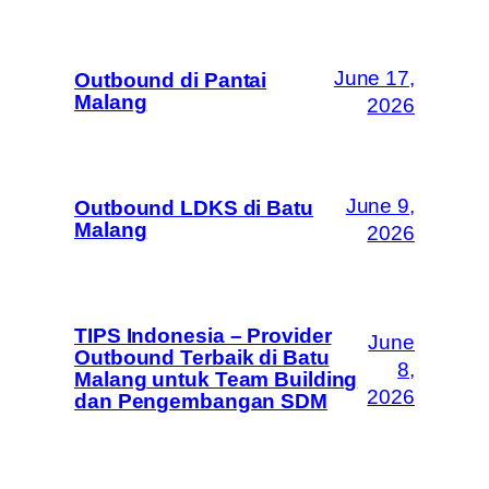
June 17,
Outbound di Pantai
Malang
2026
June 9,
Outbound LDKS di Batu
Malang
2026
TIPS Indonesia – Provider
June
Outbound Terbaik di Batu
8,
Malang untuk Team Building
2026
dan Pengembangan SDM