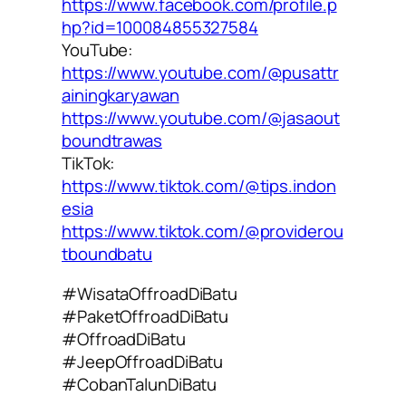
https://www.facebook.com/profile.p
hp?id=100084855327584
YouTube:
https://www.youtube.com/@pusattr
ainingkaryawan
https://www.youtube.com/@jasaout
boundtrawas
TikTok:
https://www.tiktok.com/@tips.indon
esia
https://www.tiktok.com/@providerou
tboundbatu
#WisataOffroadDiBatu
#PaketOffroadDiBatu
#OffroadDiBatu
#JeepOffroadDiBatu
#CobanTalunDiBatu