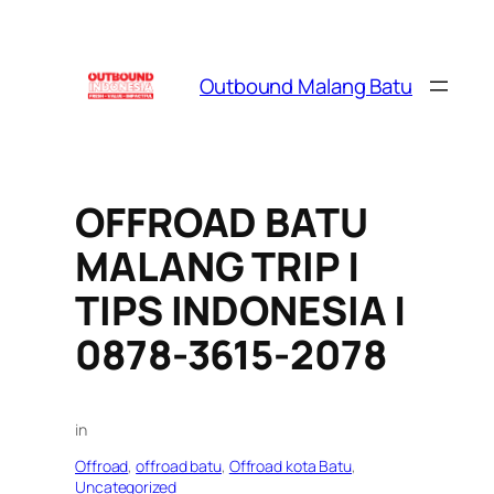
Skip
to
content
Outbound Malang Batu
OFFROAD BATU
MALANG TRIP |
TIPS INDONESIA |
0878-3615-2078
in
Offroad
, 
offroad batu
, 
Offroad kota Batu
, 
Uncategorized