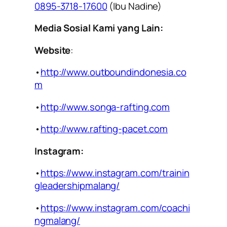
0895-3718-17600
(Ibu Nadine)
Media Sosial Kami yang Lain:
Website
:
•
http://www.outboundindonesia.co
m
•
http://www.songa-rafting.com
•
http://www.rafting-pacet.com
Instagram:
•
https://www.instagram.com/trainin
gleadershipmalang/
•
https://www.instagram.com/coachi
ngmalang/