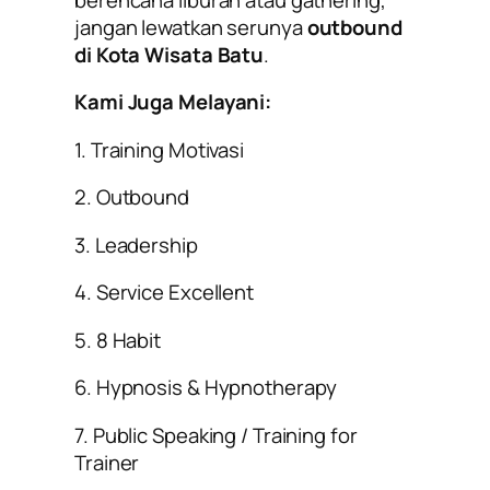
jangan lewatkan serunya
outbound
di Kota Wisata Batu
.
Kami Juga Melayani:
1. Training Motivasi
2. Outbound
3. Leadership
4. Service Excellent
5. 8 Habit
6. Hypnosis & Hypnotherapy
7. Public Speaking / Training for
Trainer