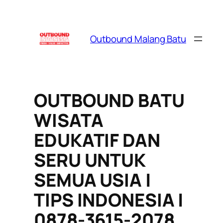
Skip
to
content
Outbound Malang Batu
OUTBOUND BATU
WISATA
EDUKATIF DAN
SERU UNTUK
SEMUA USIA |
TIPS INDONESIA |
0878-3615-2078