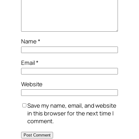
Name
*
Email
*
Website
Save my name, email, and website
in this browser for the next time I
comment.