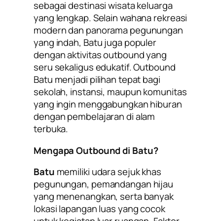
sebagai destinasi wisata keluarga
yang lengkap. Selain wahana rekreasi
modern dan panorama pegunungan
yang indah, Batu juga populer
dengan aktivitas outbound yang
seru sekaligus edukatif. Outbound
Batu menjadi pilihan tepat bagi
sekolah, instansi, maupun komunitas
yang ingin menggabungkan hiburan
dengan pembelajaran di alam
terbuka.
Mengapa Outbound di Batu?
Batu
memiliki udara sejuk khas
pegunungan, pemandangan hijau
yang menenangkan, serta banyak
lokasi lapangan luas yang cocok