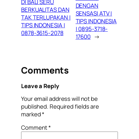
DI BALI SERU
DENGAN
BERKUALITAS DAN
SENSASI ATV |
TAK TERLUPAKAN |
TIPS INDONESIA
TIPS INDONESIA |
| 0895-3718-
0878-3615-2078
17600
→
Comments
Leave a Reply
Your email address will not be
published.
Required fields are
marked
*
Comment
*