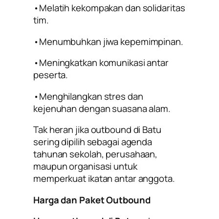
•Melatih kekompakan dan solidaritas
tim.
•Menumbuhkan jiwa kepemimpinan.
•Meningkatkan komunikasi antar
peserta.
•Menghilangkan stres dan
kejenuhan dengan suasana alam.
Tak heran jika outbound di Batu
sering dipilih sebagai agenda
tahunan sekolah, perusahaan,
maupun organisasi untuk
memperkuat ikatan antar anggota.
Harga dan Paket Outbound