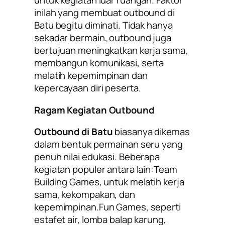
untuk kegiatan luar ruangan. Faktor
inilah yang membuat outbound di
Batu begitu diminati. Tidak hanya
sekadar bermain, outbound juga
bertujuan meningkatkan kerja sama,
membangun komunikasi, serta
melatih kepemimpinan dan
kepercayaan diri peserta.
Ragam Kegiatan Outbound
Outbound di Batu
biasanya dikemas
dalam bentuk permainan seru yang
penuh nilai edukasi. Beberapa
kegiatan populer antara lain:
Team
Building Games, untuk melatih kerja
sama, kekompakan, dan
kepemimpinan.Fun Games, seperti
estafet air, lomba balap karung,