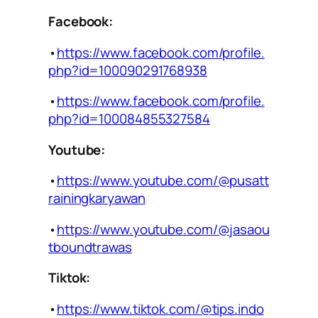
Facebook:
•
https://www.facebook.com/profile.
php?id=100090291768938
•
https://www.facebook.com/profile.
php?id=100084855327584
Youtube:
•
https://www.youtube.com/@pusatt
rainingkaryawan
•
https://www.youtube.com/@jasaou
tboundtrawas
Tiktok:
•
https://www.tiktok.com/@tips.indo