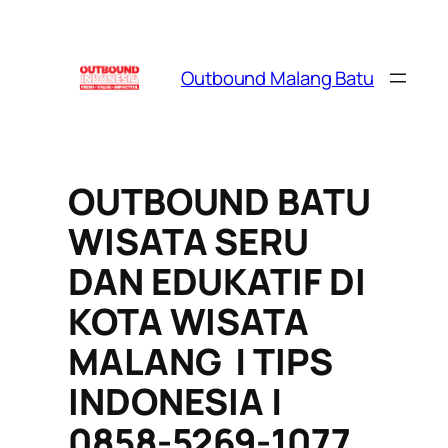
Skip
to
content
Outbound Malang Batu
OUTBOUND BATU
WISATA SERU
DAN EDUKATIF DI
KOTA WISATA
MALANG | TIPS
INDONESIA |
0858-5269-1077