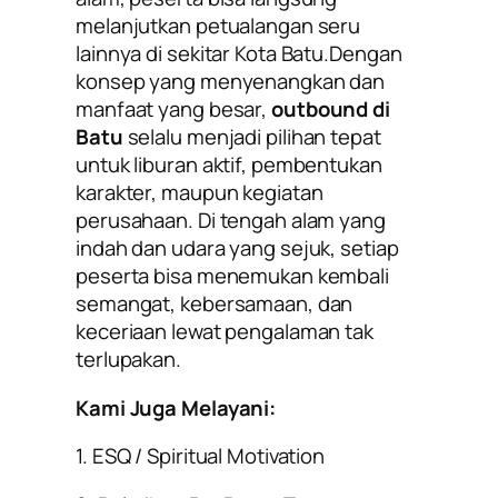
melanjutkan petualangan seru
lainnya di sekitar Kota Batu.Dengan
konsep yang menyenangkan dan
manfaat yang besar,
outbound di
Batu
selalu menjadi pilihan tepat
untuk liburan aktif, pembentukan
karakter, maupun kegiatan
perusahaan. Di tengah alam yang
indah dan udara yang sejuk, setiap
peserta bisa menemukan kembali
semangat, kebersamaan, dan
keceriaan lewat pengalaman tak
terlupakan.
Kami Juga Melayani:
1. ESQ / Spiritual Motivation