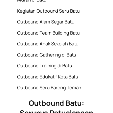
Kegiatan Outbound Seru Batu
Outbound Alam Segar Batu
Outbound Team Building Batu
Outbound Anak Sekolah Batu
Outbound Gathering di Batu
Outbound Training di Batu
Outbound Edukatif Kota Batu
Outbound Seru Bareng Teman
Outbound Batu:
Serunya Petualangan