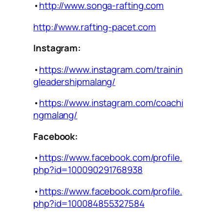
•
http://www.songa-rafting.com
http://www.rafting-pacet.com
Instagram:
•
https://www.instagram.com/trainin
gleadershipmalang/
•
https://www.instagram.com/coachi
ngmalang/
Facebook:
•
https://www.facebook.com/profile.
php?id=100090291768938
•
https://www.facebook.com/profile.
php?id=100084855327584