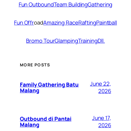
Fun Outbound
Team Building
Gathering
Fun Offr
oad
Amazing Race
Rafting
Paintball
Bromo Tour
Glamping
Training
Dll.
MORE POSTS
June 22,
Family Gathering Batu
Malang
2026
June 17,
Outbound di Pantai
Malang
2026