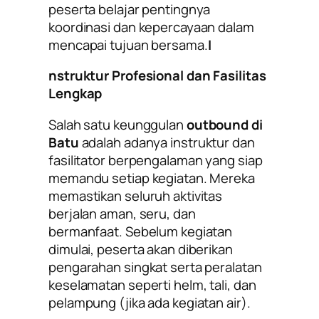
peserta belajar pentingnya
koordinasi dan kepercayaan dalam
mencapai tujuan bersama.
I
nstruktur Profesional dan Fasilitas
Lengkap
Salah satu keunggulan
outbound di
Batu
adalah adanya instruktur dan
fasilitator berpengalaman yang siap
memandu setiap kegiatan. Mereka
memastikan seluruh aktivitas
berjalan aman, seru, dan
bermanfaat. Sebelum kegiatan
dimulai, peserta akan diberikan
pengarahan singkat serta peralatan
keselamatan seperti helm, tali, dan
pelampung (jika ada kegiatan air).