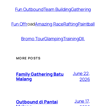
Fun Outbound
Team Building
Gathering
Fun Offr
oad
Amazing Race
Rafting
Paintball
Bromo Tour
Glamping
Training
Dll.
MORE POSTS
June 22,
Family Gathering Batu
Malang
2026
June 17,
Outbound di Pantai