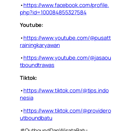
•
https://www.facebook.com/profile.
php?id=100084855327584
Youtube:
•
https://www.youtube.com/@pusatt
rainingkaryawan
•
https://www.youtube.com/@jasaou
tboundtrawas
Tiktok:
•
https://www.tiktok.com/@tips.indo
nesia
•
https://www.tiktok.com/@providero
utboundbatu
#OutboundDanWisataBatu