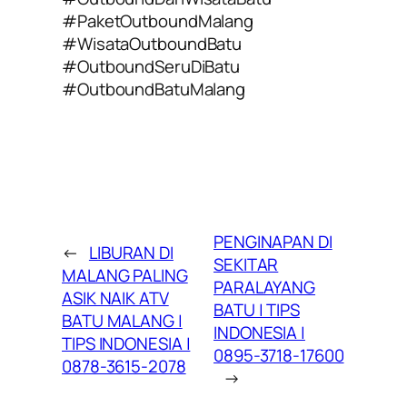
#PaketOutboundMalang
#WisataOutboundBatu
#OutboundSeruDiBatu
#OutboundBatuMalang
PENGINAPAN DI
←
LIBURAN DI
SEKITAR
MALANG PALING
PARALAYANG
ASIK NAIK ATV
BATU | TIPS
BATU MALANG |
INDONESIA |
TIPS INDONESIA |
0895-3718-17600
0878-3615-2078
→