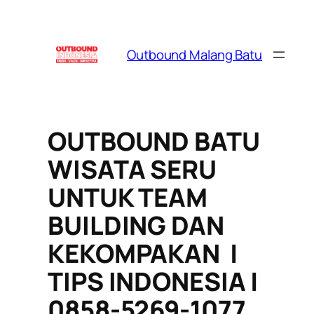
Skip
to
content
Outbound Malang Batu
OUTBOUND BATU
WISATA SERU
UNTUK TEAM
BUILDING DAN
KEKOMPAKAN |
TIPS INDONESIA |
0858-5269-1077