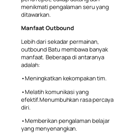
menikmati pengalaman seru yang
ditawarkan.
Manfaat Outbound
Lebih dari sekadar permainan,
outbound Batu membawa banyak
manfaat. Beberapa di antaranya
adalah:
•Meningkatkan kekompakan tim.
•Melatih komunikasi yang
efektif.Menumbuhkan rasa percaya
diri.
•Memberikan pengalaman belajar
yang menyenangkan.