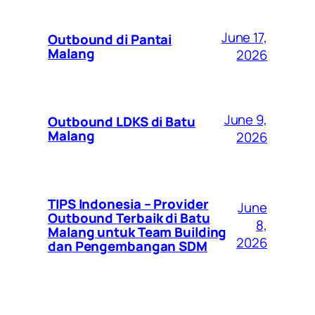
June 17,
Outbound di Pantai
Malang
2026
June 9,
Outbound LDKS di Batu
Malang
2026
TIPS Indonesia – Provider
June
Outbound Terbaik di Batu
8,
Malang untuk Team Building
2026
dan Pengembangan SDM