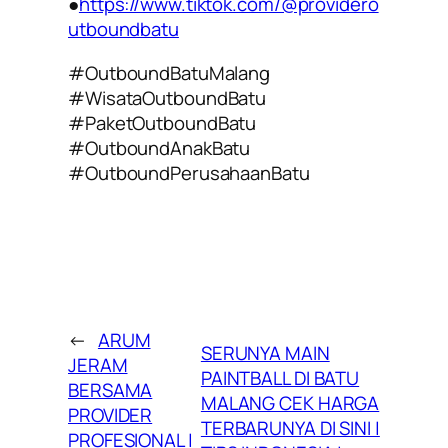
●
https://www.tiktok.com/@providero
utboundbatu
#OutboundBatuMalang
#WisataOutboundBatu
#PaketOutboundBatu
#OutboundAnakBatu
#OutboundPerusahaanBatu
←
ARUM
SERUNYA MAIN
JERAM
PAINTBALL DI BATU
BERSAMA
MALANG CEK HARGA
PROVIDER
TERBARUNYA DI SINI |
PROFESIONAL |