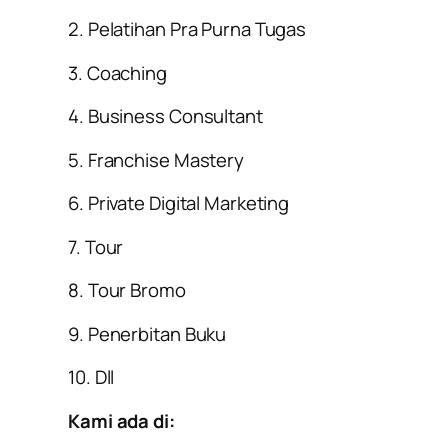
2. Pelatihan Pra Purna Tugas
3. Coaching
4. Business Consultant
5. Franchise Mastery
6. Private Digital Marketing
7. Tour
8. Tour Bromo
9. Penerbitan Buku
10. Dll
Kami ada di: