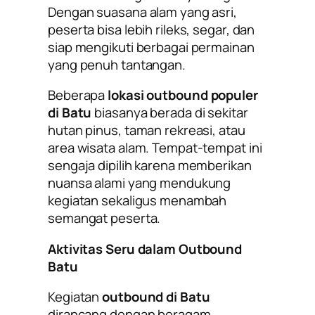
Dengan suasana alam yang asri,
peserta bisa lebih rileks, segar, dan
siap mengikuti berbagai permainan
yang penuh tantangan.
Beberapa
lokasi outbound populer
di Batu
biasanya berada di sekitar
hutan pinus, taman rekreasi, atau
area wisata alam. Tempat-tempat ini
sengaja dipilih karena memberikan
nuansa alami yang mendukung
kegiatan sekaligus menambah
semangat peserta.
Aktivitas Seru dalam Outbound
Batu
Kegiatan
outbound di Batu
dirancang dengan beragam