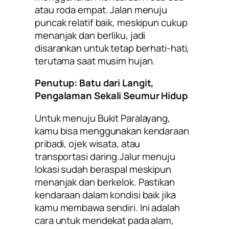
atau roda empat. Jalan menuju
puncak relatif baik, meskipun cukup
menanjak dan berliku, jadi
disarankan untuk tetap berhati-hati,
terutama saat musim hujan.
Penutup: Batu dari Langit,
Pengalaman Sekali Seumur Hidup
Untuk menuju Bukit Paralayang,
kamu bisa menggunakan kendaraan
pribadi, ojek wisata, atau
transportasi daring.Jalur menuju
lokasi sudah beraspal meskipun
menanjak dan berkelok. Pastikan
kendaraan dalam kondisi baik jika
kamu membawa sendiri. Ini adalah
cara untuk mendekat pada alam,