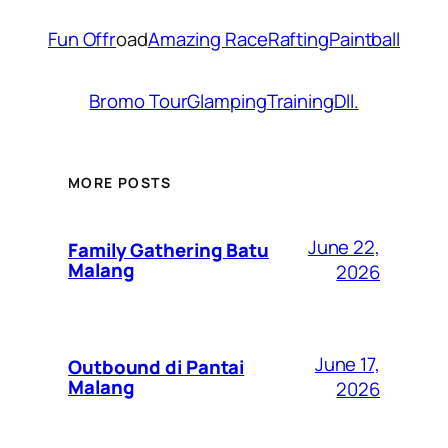
Fun Offr
oad
Amazing Race
Rafting
Paintball
Bromo Tour
Glamping
Training
Dll.
MORE POSTS
June 22,
Family Gathering Batu
Malang
2026
June 17,
Outbound di Pantai
Malang
2026