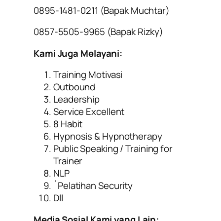
0895-1481-0211 (Bapak Muchtar)
0857-5505-9965 (Bapak Rizky)
Kami Juga Melayani:
Training Motivasi
Outbound
Leadership
Service Excellent
8 Habit
Hypnosis & Hypnotherapy
Public Speaking / Training for
Trainer
NLP
`Pelatihan Security
Dll
Media Sosial Kami yang Lain: