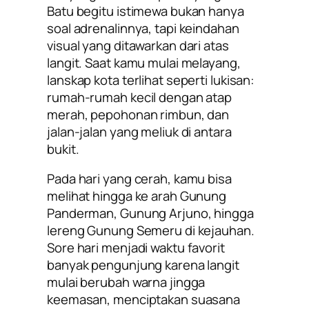
Batu begitu istimewa bukan hanya
soal adrenalinnya, tapi keindahan
visual yang ditawarkan dari atas
langit. Saat kamu mulai melayang,
lanskap kota terlihat seperti lukisan:
rumah-rumah kecil dengan atap
merah, pepohonan rimbun, dan
jalan-jalan yang meliuk di antara
bukit.
Pada hari yang cerah, kamu bisa
melihat hingga ke arah Gunung
Panderman, Gunung Arjuno, hingga
lereng Gunung Semeru di kejauhan.
Sore hari menjadi waktu favorit
banyak pengunjung karena langit
mulai berubah warna jingga
keemasan, menciptakan suasana