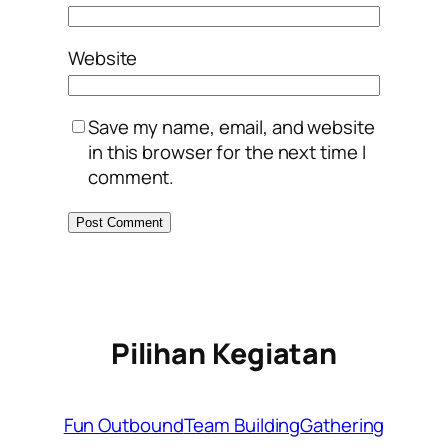
Website
Save my name, email, and website
in this browser for the next time I
comment.
Pilihan Kegiatan
Fun Outbound
Team Building
Gathering