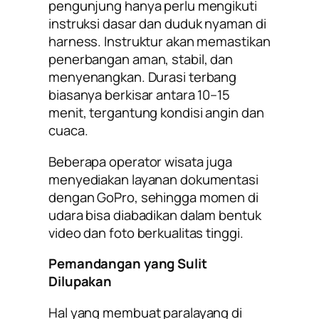
pengunjung hanya perlu mengikuti
instruksi dasar dan duduk nyaman di
harness. Instruktur akan memastikan
penerbangan aman, stabil, dan
menyenangkan. Durasi terbang
biasanya berkisar antara 10–15
menit, tergantung kondisi angin dan
cuaca.
Beberapa operator wisata juga
menyediakan layanan dokumentasi
dengan GoPro, sehingga momen di
udara bisa diabadikan dalam bentuk
video dan foto berkualitas tinggi.
Pemandangan yang Sulit
Dilupakan
Hal yang membuat paralayang di