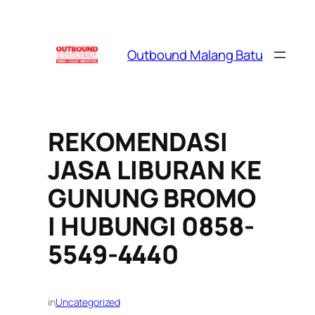
Skip
to
content
Outbound Malang Batu
REKOMENDASI
JASA LIBURAN KE
GUNUNG BROMO
I HUBUNGI 0858-
5549-4440
in
Uncategorized