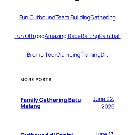
Fun Outbound
Team Building
Gathering
Fun Offr
oad
Amazing Race
Rafting
Paintball
Bromo Tour
Glamping
Training
Dll.
MORE POSTS
June 22,
Family Gathering Batu
Malang
2026
June 17,
Outbound di Pantai