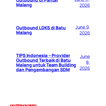
Malang
2026
June 9,
Outbound LDKS di Batu
Malang
2026
TIPS Indonesia – Provider
June
Outbound Terbaik di Batu
8,
Malang untuk Team Building
2026
dan Pengembangan SDM