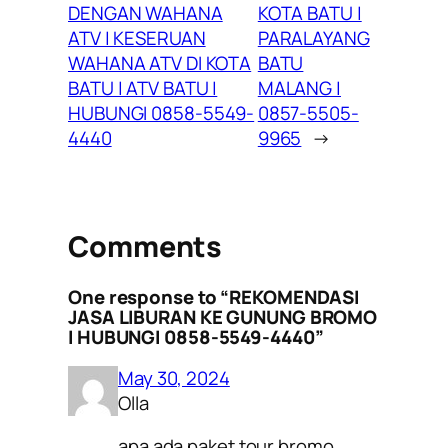
DENGAN WAHANA
KOTA BATU |
ATV | KESERUAN
PARALAYANG
WAHANA ATV DI KOTA
BATU
BATU | ATV BATU |
MALANG |
HUBUNGI 0858-5549-
0857-5505-
4440
9965
→
Comments
One response to “REKOMENDASI
JASA LIBURAN KE GUNUNG BROMO
I HUBUNGI 0858-5549-4440”
May 30, 2024
Olla
apa ada paket tour bromo