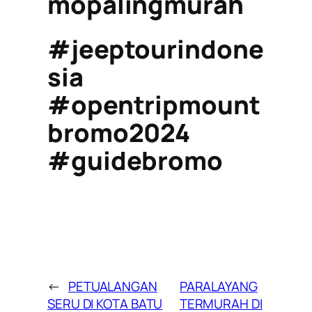
mopalingmurah
#jeeptourindone
sia
#opentripmount
bromo2024
#guidebromo
←
PETUALANGAN
PARALAYANG
SERU DI KOTA BATU
TERMURAH DI