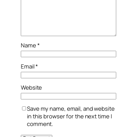
Name
*
Email
*
Website
Save my name, email, and website
in this browser for the next time I
comment.