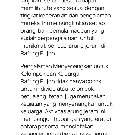
lanjutan, setiap peserta dapat
memilih rute yang sesuai dengan
tingkat keberanian dan pengalaman
mereka. Ini memungkinkan setiap
orang, baik pemula maupun yang
sudah berpengalaman, untuk
menikmati sensasi arung jeram di
Rafting Pujon.
Pengalaman Menyenangkan untuk
Kelompok dan Keluarga:
Rafting Pujon tidak hanya cocok
untuk individu atau kelompok
petualang, tetapi juga merupakan
kegiatan yang menyenangkan untuk
keluarga. Aktivitas arung jeram ini
membangun hubungan yang erat di
antara peserta, menciptakan
kenangan indah bersama keluarga