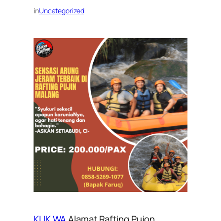
in
Uncategorized
KLIK WA
Alamat Rafting Pujon,