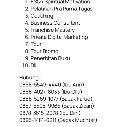
ESQ / Spiritual Motivation
Pelatihan Pra Purna Tugas
Coaching
Business Consultant
Franchise Mastery
Private Digital Marketing
Tour
Tour Bromo
Penerbitan Buku
Dll
Hubungi:
0858-5549-4440 (Ibu Arin)
0858-4027-8033 (Ibu Olla)
0858-5269-1077 (Bapak Faruq)
0857-5505-9965 (Bapak Zidan)
0878-3615-2078 (Ibu Dini)
0895-1481-0211 (Bapak Muchtar)