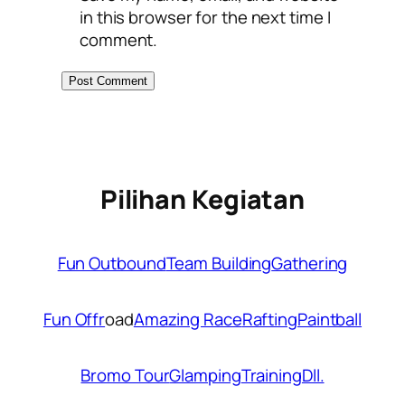
in this browser for the next time I
comment.
Pilihan Kegiatan
Fun Outbound
Team Building
Gathering
Fun Offr
oad
Amazing Race
Rafting
Paintball
Bromo Tour
Glamping
Training
Dll.