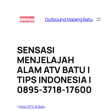
Skip
to
content
Outbound Malang Batu
SENSASI
MENJELAJAH
ALAM ATV BATU |
TIPS INDONESIA |
0895-3718-17600
in
Main ATV di Batu