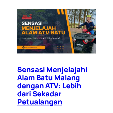
Sensasi Menjelajahi
Alam Batu Malang
dengan ATV: Lebih
dari Sekadar
Petualangan