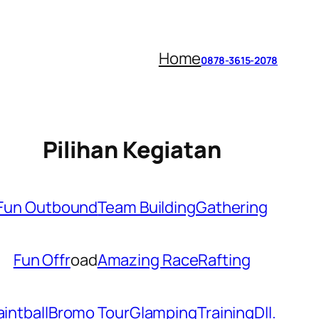
Home
0878-3615-2078
Pilihan Kegiatan
Fun Outbound
Team Building
Gathering
Fun Offr
oad
Amazing Race
Rafting
aintball
Bromo Tour
Glamping
Training
Dll.