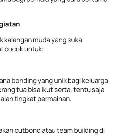
giatan
tuk kalangan muda yang suka
at cocok untuk:
rana bonding yang unik bagi keluarga
rang tua bisa ikut serta, tentu saja
ian tingkat permainan.
an outbond atau team building di