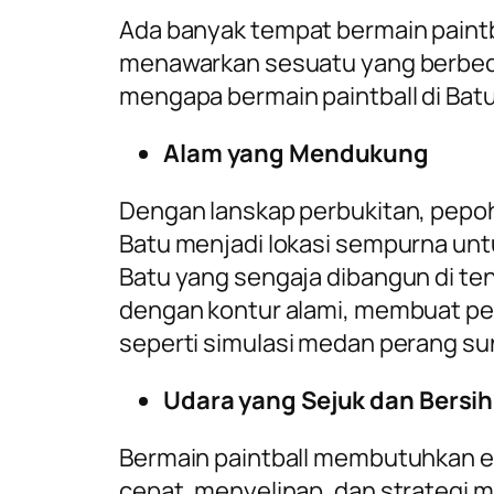
Ada banyak tempat bermain paintba
menawarkan sesuatu yang berbeda
mengapa bermain paintball di Bat
Alam yang Mendukung
Dengan lanskap perbukitan, pepoh
Batu menjadi lokasi sempurna untuk
Batu yang sengaja dibangun di ten
dengan kontur alami, membuat pe
seperti simulasi medan perang s
Udara yang Sejuk dan Bersih
Bermain paintball membutuhkan e
cepat, menyelinap, dan strategi