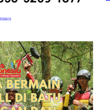
l Malang