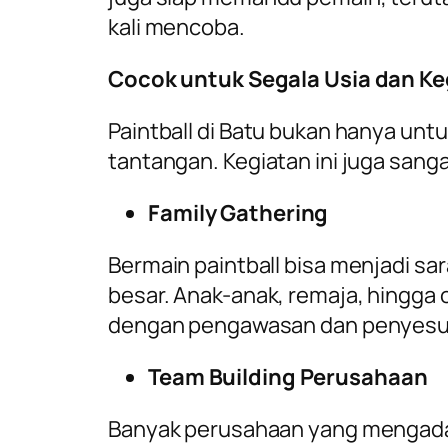
kali mencoba.
Cocok untuk Segala Usia dan Ke
Paintball di Batu bukan hanya un
tantangan. Kegiatan ini juga sang
Family Gathering
Bermain paintball bisa menjadi sa
besar. Anak-anak, remaja, hingga o
dengan pengawasan dan penyesua
Team Building Perusahaan
Banyak perusahaan yang mengadak