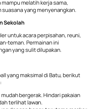
ena mampu melatih kerja sama,
lam suasana yang menyenangkan.
n Sekolah
uler untuk acara perpisahan, reuni,
an-teman. Permainan ini
an yang sulit dilupakan.
l yang maksimal di Batu, berikut
:
 mudah bergerak. Hindari pakaian
ah terlihat lawan.