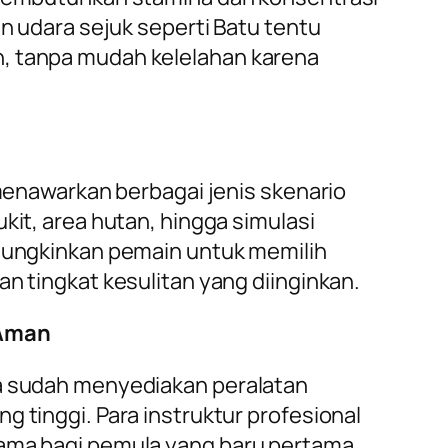
an udara sejuk seperti Batu tentu
, tanpa mudah kelelahan karena
 menawarkan berbagai jenis skenario
kit, area hutan, hingga simulasi
mungkinkan pemain untuk memilih
n tingkat kesulitan yang diinginkan.
 Aman
a sudah menyediakan peralatan
 tinggi. Para instruktur profesional
ama bagi pemula yang baru pertama