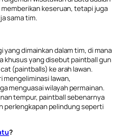
ya memberikan keseruan, tetapi juga
ja sama tim.
gi yang dimainkan dalam tim, di mana
 khusus yang disebut paintball gun
at (paintballs) ke arah lawan.
i mengeliminasi lawan,
gga menguasai wilayah permainan.
nan tempur, paintball sebenarnya
 perlengkapan pelindung seperti
atu
?