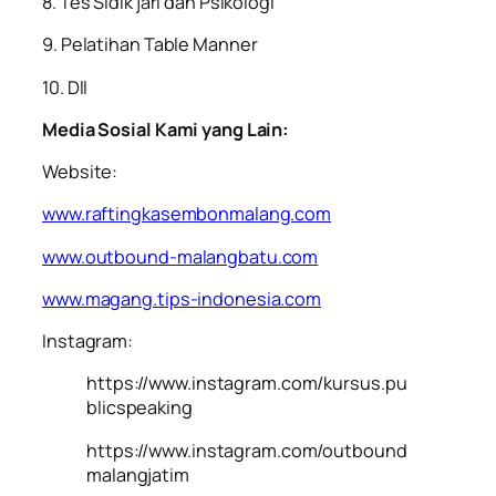
8. Tes Sidik jari dan Psikologi
9. Pelatihan Table Manner
10. Dll
Media Sosial Kami yang Lain:
Website:
www.raftingkasembonmalang.com
www.outbound-malangbatu.com
www.magang.tips-indonesia.com
Instagram:
https://www.instagram.com/kursus.pu
blicspeaking
https://www.instagram.com/outbound
malangjatim