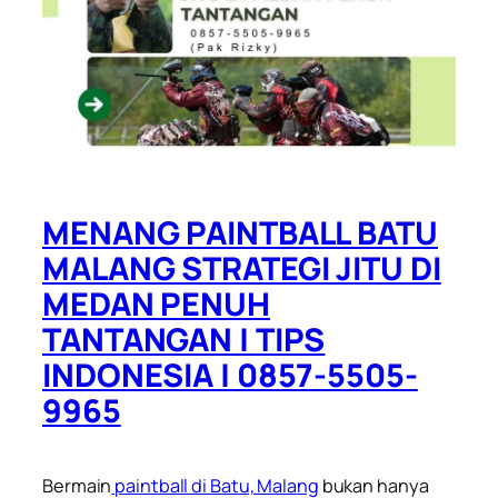
MENANG PAINTBALL BATU
MALANG STRATEGI JITU DI
MEDAN PENUH
TANTANGAN | TIPS
INDONESIA | 0857-5505-
9965
Bermain
paintball di Batu, Malang
bukan hanya