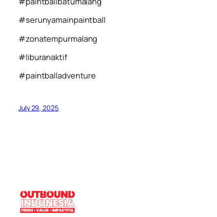
#paintballbatumalang
#serunyamainpaintball
#zonatempurmalang
#liburanaktif
#paintballadventure
July 29, 2025