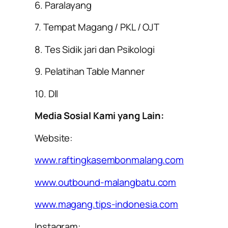
6. Paralayang
7. Tempat Magang / PKL / OJT
8. Tes Sidik jari dan Psikologi
9. Pelatihan Table Manner
10. Dll
Media Sosial Kami yang Lain:
Website:
www.raftingkasembonmalang.com
www.outbound-malangbatu.com
www.magang.tips-indonesia.com
Instagram: