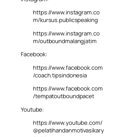
https://www.instagram.co
m/kursus.publicspeaking
https://www.instagram.co
m/outboundmalangjatim
Facebook:
https://www.facebook.com
/coach.tipsindonesia
https://www.facebook.com
/tempatoutboundpacet
Youtube:
https://www.youtube.com/
@pelatihandanmotivasikary