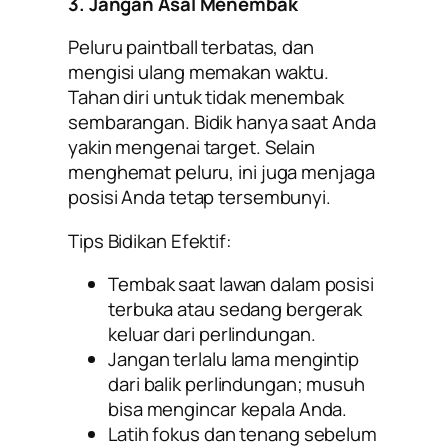
3. Jangan Asal Menembak
Peluru paintball terbatas, dan
mengisi ulang memakan waktu.
Tahan diri untuk tidak menembak
sembarangan. Bidik hanya saat Anda
yakin mengenai target. Selain
menghemat peluru, ini juga menjaga
posisi Anda tetap tersembunyi.
Tips Bidikan Efektif:
Tembak saat lawan dalam posisi
terbuka atau sedang bergerak
keluar dari perlindungan.
Jangan terlalu lama mengintip
dari balik perlindungan; musuh
bisa mengincar kepala Anda.
Latih fokus dan tenang sebelum