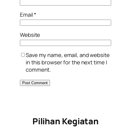
Email
*
Website
Save my name, email, and website
in this browser for the next time I
comment.
Pilihan Kegiatan