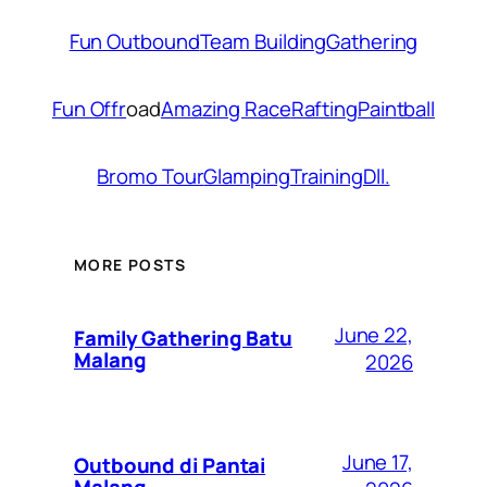
Fun Outbound
Team Building
Gathering
Fun Offr
oad
Amazing Race
Rafting
Paintball
Bromo Tour
Glamping
Training
Dll.
MORE POSTS
June 22,
Family Gathering Batu
Malang
2026
June 17,
Outbound di Pantai