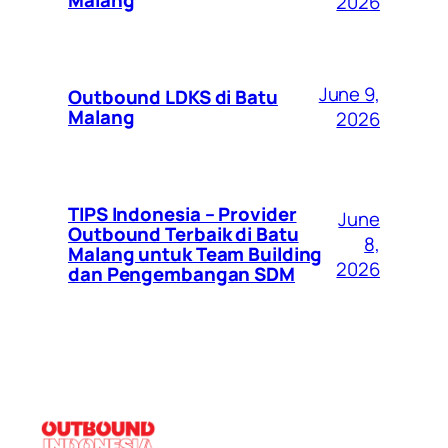
Malang
2026
June 9,
Outbound LDKS di Batu
Malang
2026
TIPS Indonesia – Provider
June
Outbound Terbaik di Batu
8,
Malang untuk Team Building
2026
dan Pengembangan SDM