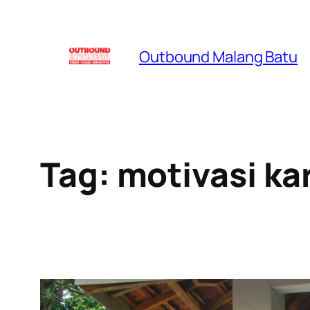
Skip
to
Outbound Malang Batu
content
Tag:
motivasi ka