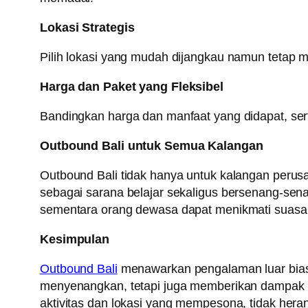
Lokasi Strategis
Pilih lokasi yang mudah dijangkau namun tetap
Harga dan Paket yang Fleksibel
Bandingkan harga dan manfaat yang didapat, serta
Outbound Bali untuk Semua Kalangan
Outbound Bali tidak hanya untuk kalangan perus
sebagai sarana belajar sekaligus bersenang-senan
sementara orang dewasa dapat menikmati suasana 
Kesimpulan
Outbound Bali
menawarkan pengalaman luar biasa
menyenangkan, tetapi juga memberikan dampak p
aktivitas dan lokasi yang mempesona, tidak heran 