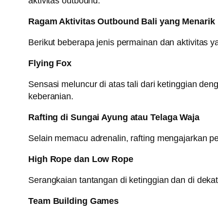
aktivitas outbound.
Ragam Aktivitas Outbound Bali yang Menarik
Berikut beberapa jenis permainan dan aktivitas 
Flying Fox
Sensasi meluncur di atas tali dari ketinggian
keberanian.
Rafting di Sungai Ayung atau Telaga Waja
Selain memacu adrenalin, rafting mengajarkan p
High Rope dan Low Rope
Serangkaian tantangan di ketinggian dan di dek
Team Building Games