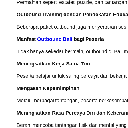
Permainan seperti estafet, puzzle, dan tantang
Outbound Training dengan Pendekatan Edukat
Beberapa paket outbound juga menyertakan sesi mo
Manfaat
Outbound Bali
bagi Peserta
Tidak hanya sekedar bermain, outbound di Bali m
Meningkatkan Kerja Sama Tim
Peserta belajar untuk saling percaya dan bekerj
Mengasah Kepemimpinan
Melalui berbagai tantangan, peserta berkesem
Meningkatkan Rasa Percaya Diri dan Keberan
Berani mencoba tantangan fisik dan mental yang