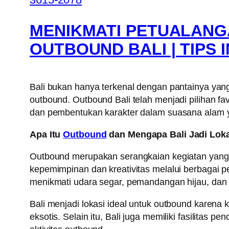
MENIKMATI PETUALANG
OUTBOUND BALI | TIPS I
Bali bukan hanya terkenal dengan pantainya yang 
outbound. Outbound Bali telah menjadi pilihan f
dan pembentukan karakter dalam suasana alam 
Apa Itu
Outbound
dan Mengapa Bali Jadi Loka
Outbound merupakan serangkaian kegiatan yang
kepemimpinan dan kreativitas melalui berbagai p
menikmati udara segar, pemandangan hijau, dan s
Bali menjadi lokasi ideal untuk outbound karena 
eksotis. Selain itu, Bali juga memiliki fasilitas