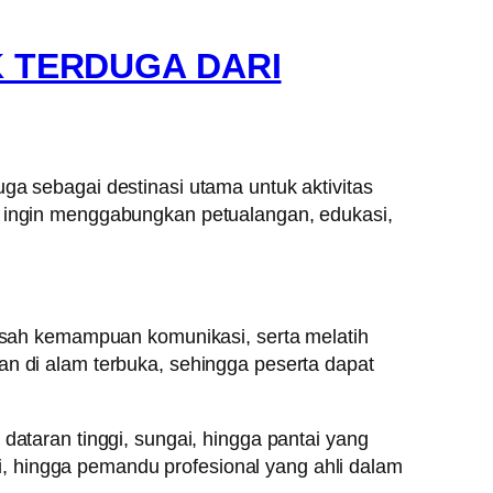
 TERDUGA DARI
ga sebagai destinasi utama untuk aktivitas
g ingin menggabungkan petualangan, edukasi,
sah kemampuan komunikasi, serta melatih
an di alam terbuka, sehingga peserta dapat
dataran tinggi, sungai, hingga pantai yang
asi, hingga pemandu profesional yang ahli dalam