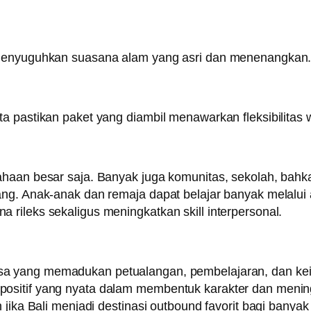
 menyuguhkan suasana alam yang asri dan menenangkan
 pastikan paket yang diambil menawarkan fleksibilitas w
ahaan besar saja. Banyak juga komunitas, sekolah, bahk
g. Anak-anak dan remaja dapat belajar banyak melalui ak
rileks sekaligus meningkatkan skill interpersonal.
 yang memadukan petualangan, pembelajaran, dan keinda
ositif yang nyata dalam membentuk karakter dan mening
jika Bali menjadi destinasi outbound favorit bagi banyak