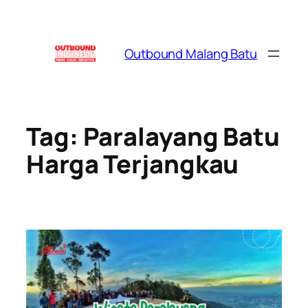
Skip
to
content
Outbound Malang Batu
Tag:
Paralayang Batu
Harga Terjangkau