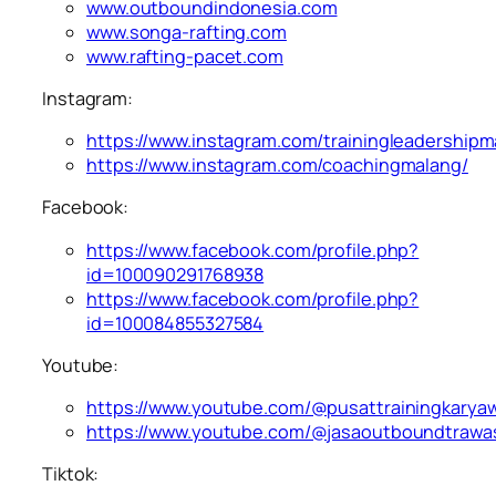
www.outboundindonesia.com
www.songa-rafting.com
www.rafting-pacet.com
Instagram:
https://www.instagram.com/trainingleadershipm
https://www.instagram.com/coachingmalang/
Facebook:
https://www.facebook.com/profile.php?
id=100090291768938
https://www.facebook.com/profile.php?
id=100084855327584
Youtube:
https://www.youtube.com/@pusattrainingkarya
https://www.youtube.com/@jasaoutboundtrawa
Tiktok: