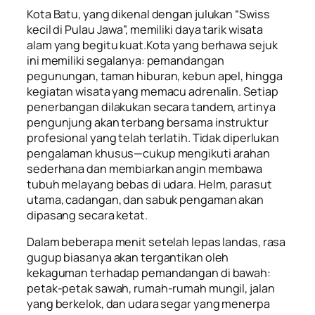
Kota Batu, yang dikenal dengan julukan “Swiss
kecil di Pulau Jawa”, memiliki daya tarik wisata
alam yang begitu kuat.Kota yang berhawa sejuk
ini memiliki segalanya: pemandangan
pegunungan, taman hiburan, kebun apel, hingga
kegiatan wisata yang memacu adrenalin. Setiap
penerbangan dilakukan secara tandem, artinya
pengunjung akan terbang bersama instruktur
profesional yang telah terlatih. Tidak diperlukan
pengalaman khusus—cukup mengikuti arahan
sederhana dan membiarkan angin membawa
tubuh melayang bebas di udara. Helm, parasut
utama, cadangan, dan sabuk pengaman akan
dipasang secara ketat.
Dalam beberapa menit setelah lepas landas, rasa
gugup biasanya akan tergantikan oleh
kekaguman terhadap pemandangan di bawah:
petak-petak sawah, rumah-rumah mungil, jalan
yang berkelok, dan udara segar yang menerpa