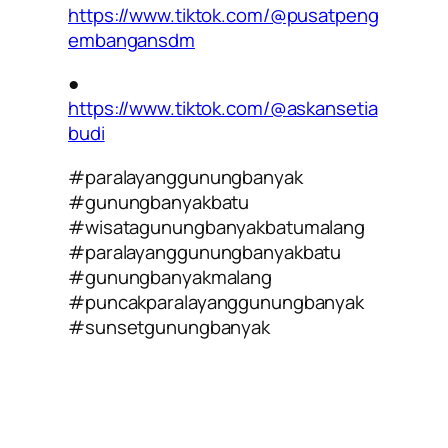
https://www.tiktok.com/@pusatpeng
embangansdm
●
https://www.tiktok.com/@askansetia
budi
#paralayanggunungbanyak
#gunungbanyakbatu
#wisatagunungbanyakbatumalang
#paralayanggunungbanyakbatu
#gunungbanyakmalang
#puncakparalayanggunungbanyak
#sunsetgunungbanyak