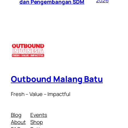
2026
dan Pengembangan SDM
Outbound Malang Batu
Fresh – Value – Impactful
Blog
Events
About
Shop