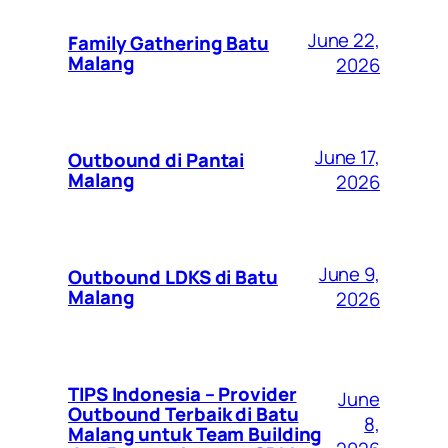
June 22,
Family Gathering Batu
Malang
2026
June 17,
Outbound di Pantai
Malang
2026
June 9,
Outbound LDKS di Batu
Malang
2026
TIPS Indonesia – Provider
June
Outbound Terbaik di Batu
8,
Malang untuk Team Building