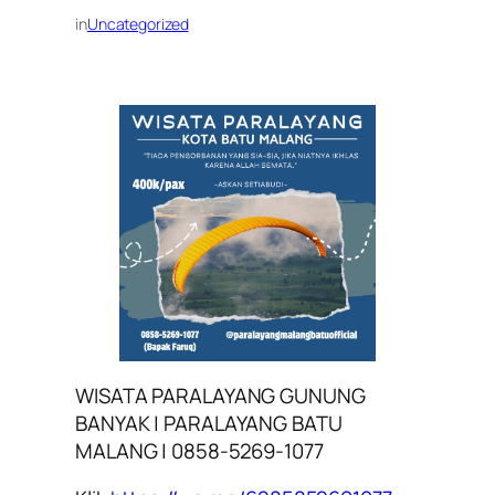
in
Uncategorized
WISATA PARALAYANG GUNUNG
BANYAK | PARALAYANG BATU
MALANG | 0858-5269-1077