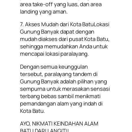
area take-off yang luas, dan area
landing yang aman.
7. Akses Mudah dari Kota BatuLokasi
Gunung Banyak dapat dengan
mudah diakses dari pusat Kota Batu,
sehingga memudahkan Anda untuk
mencapai lokasi paralayang.
Dengan semua keunggulan
tersebut, paralayang tandem di
Gunung Banyak adalah pilihan yang
sempurna untuk merasakan sensasi
terbang bebas sambil menikmati
pemandangan alam yang indah di
Kota Batu.
AYO, NIKMATI KEINDAHAN ALAM
BATU DARI LANGIT!!