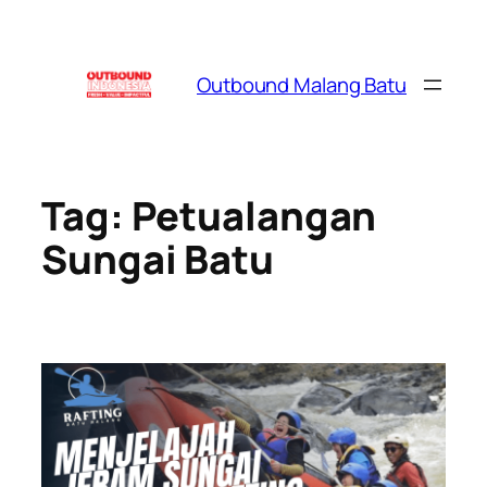
Skip
to
content
Outbound Malang Batu
Tag:
Petualangan
Sungai Batu