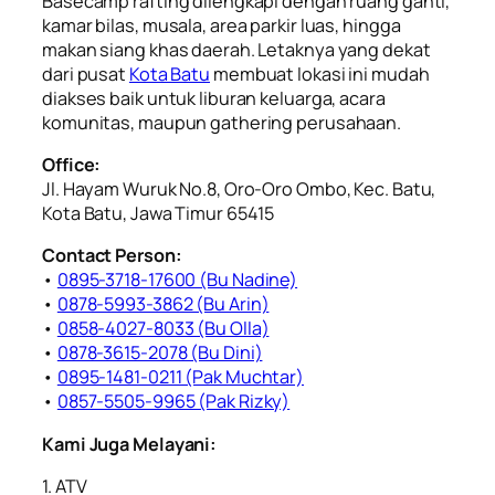
Basecamp rafting dilengkapi dengan ruang ganti,
kamar bilas, musala, area parkir luas, hingga
makan siang khas daerah. Letaknya yang dekat
dari pusat
Kota Batu
membuat lokasi ini mudah
diakses baik untuk liburan keluarga, acara
komunitas, maupun gathering perusahaan.
Office:
Jl. Hayam Wuruk No.8, Oro-Oro Ombo, Kec. Batu,
Kota Batu, Jawa Timur 65415
Contact Person:
•
0895-3718-17600 (Bu Nadine)
•
0878-5993-3862 (Bu Arin)
•
0858-4027-8033 (Bu Olla)
•
0878-3615-2078 (Bu Dini)
•
0895-1481-0211 (Pak Muchtar)
•
0857-5505-9965 (Pak Rizky)
Kami Juga Melayani:
1. ATV