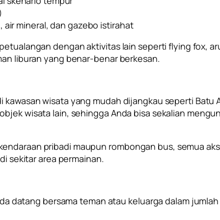
i skenario tempur
)
 air mineral, dan gazebo istirahat
petualangan dengan aktivitas lain seperti flying fox, 
aman liburan yang benar-benar berkesan.
i kawasan wisata yang mudah dijangkau seperti Batu 
 objek wisata lain, sehingga Anda bisa sekalian meng
kendaraan pribadi maupun rombongan bus, semua akse
 di sekitar area permainan.
da datang bersama teman atau keluarga dalam jumlah 