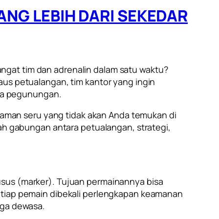
ANG LEBIH DARI SEKEDAR
ngat tim dan adrenalin dalam satu waktu?
aus petualangan, tim kantor yang ingin
sa pegunungan.
aman seru yang tidak akan Anda temukan di
lah gabungan antara petualangan, strategi,
usus (marker). Tujuan permainannya bisa
Setiap pemain dibekali perlengkapan keamanan
gga dewasa.