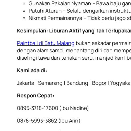
Gunakan Pakaian Nyaman – Bawa baju ganti
Patuhi Aturan – Selalu dengarkan instru
Nikmati Permainannya – Tidak perlu jago 
Kesimpulan: Liburan Aktif yang Tak Terlupaka
Paintball di Batu Malang
bukan sekadar permain
dengan alam sambil menantang diri dan memper
diselingi tawa dan teriakan seru, menjadikan l
Kami ada di:
Jakarta | Semarang | Bandung | Bogor | Yogyakart
Respon Cepat:
0895-3718-17600 (Ibu Nadine)
0878-5993-3862 (Ibu Arin)