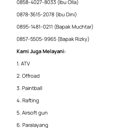
0858-4027-8033 (Ibu Olla)
0878-3615-2078 (Ibu Dini)
0895-1481-0211 (Bapak Muchtar)
0857-5505-9965 (Bapak Rizky)
Kami Juga Melayani:
1. ATV
2. Offroad
3. Paintball
4. Rafting
5. Airsoft gun
6. Paralayang