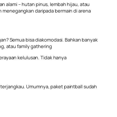
 alami – hutan pinus, lembah hijau, atau
an menegangkan daripada bermain di arena
ongan? Semua bisa diakomodasi. Bahkan banyak
ng, atau family gathering
perayaan kelulusan. Tidak hanya
 terjangkau. Umumnya, paket paintball sudah