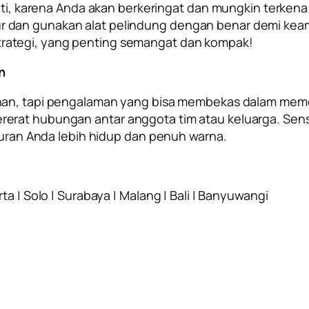
, karena Anda akan berkeringat dan mungkin terkena 
ktur dan gunakan alat pelindung dengan benar demi k
strategi, yang penting semangat dan kompak!
n
an, tapi pengalaman yang bisa membekas dalam memo
erat hubungan antar anggota tim atau keluarga. Sen
iburan Anda lebih hidup dan penuh warna.
a | Solo | Surabaya | Malang | Bali | Banyuwangi