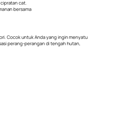
cipratan cat.
eamanan bersama
ri. Cocok untuk Anda yang ingin menyatu
sasi perang-perangan di tengah hutan,