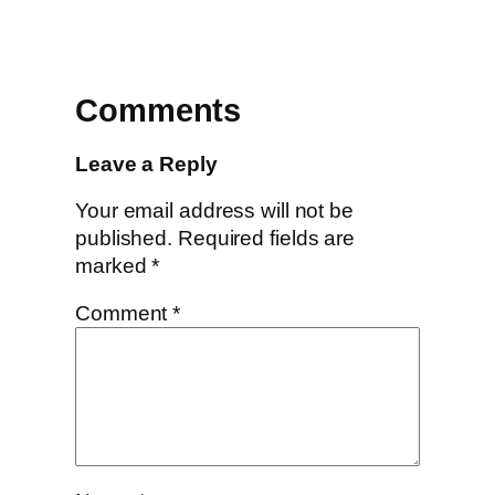
Comments
Leave a Reply
Your email address will not be
published.
Required fields are
marked
*
Comment
*