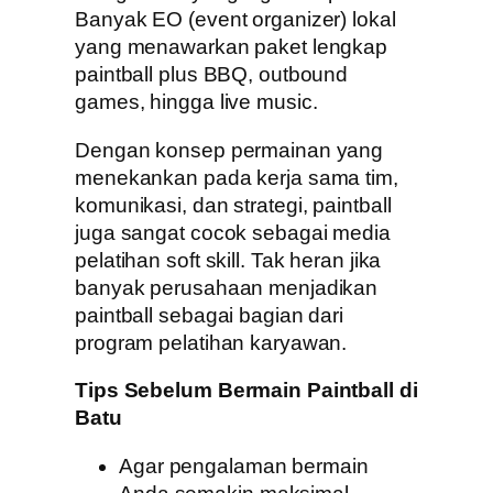
Banyak EO (event organizer) lokal
yang menawarkan paket lengkap
paintball plus BBQ, outbound
games, hingga live music.
Dengan konsep permainan yang
menekankan pada kerja sama tim,
komunikasi, dan strategi, paintball
juga sangat cocok sebagai media
pelatihan soft skill. Tak heran jika
banyak perusahaan menjadikan
paintball sebagai bagian dari
program pelatihan karyawan.
Tips Sebelum Bermain Paintball di
Batu
Agar pengalaman bermain