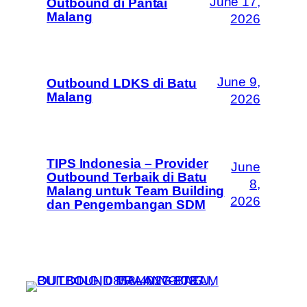
June 17,
Outbound di Pantai
Malang
2026
June 9,
Outbound LDKS di Batu
Malang
2026
TIPS Indonesia – Provider
June
Outbound Terbaik di Batu
8,
Malang untuk Team Building
2026
dan Pengembangan SDM