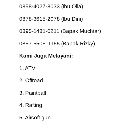
0858-4027-8033 (Ibu Olla)
0878-3615-2078 (Ibu Dini)
0895-1481-0211 (Bapak Muchtar)
0857-5505-9965 (Bapak Rizky)
Kami Juga Melayani:
1. ATV
2. Offroad
3. Paintball
4. Rafting
5. Airsoft gun