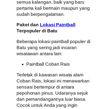
semua kalangan, baik yang baru
pertama kali bermain maupun yang
sudah berpengalaman.
Paket dan
Lokasi Paintball
Terpopuler di Batu
Beberapa lokasi paintball populer di
Batu yang sering jadi incaran
wisatawan antara lain:
Paintball Coban Rais
Terletak di kawasan wisata alam
Coban Rais, lokasi ini menawarkan
sensasi bertempur di antara
pepohonan pinus. Udaranya sejuk
dan pemandangannya luar biasa.
Cocok untuk Anda yang ingin