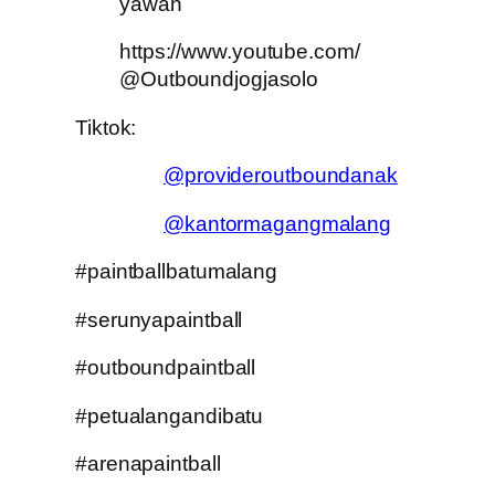
yawan
https://www.youtube.com/
@Outboundjogjasolo
Tiktok:
@provideroutboundanak
@kantormagangmalang
#paintballbatumalang
#serunyapaintball
#outboundpaintball
#petualangandibatu
#arenapaintball