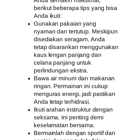
Anda semakin maksimal,
berikut beberapa tips yang bisa
Anda ikuti:
Gunakan pakaian yang
nyaman dan tertutup. Meskipun
disediakan seragam, Anda
tetap disarankan menggunakan
kaus lengan panjang dan
celana panjang untuk
perlindungan ekstra.
Bawa air minum dan makanan
ringan. Permainan ini cukup
menguras energi, jadi pastikan
Anda tetap terhidrasi.
Ikuti arahan instruktur dengan
seksama. Ini penting demi
keselamatan bersama.
Bermainlah dengan sportif dan