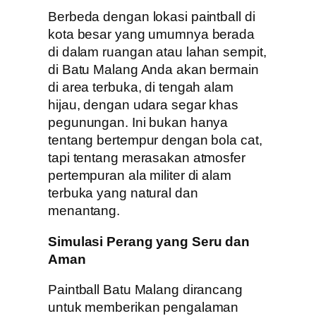
Berbeda dengan lokasi paintball di
kota besar yang umumnya berada
di dalam ruangan atau lahan sempit,
di Batu Malang Anda akan bermain
di area terbuka, di tengah alam
hijau, dengan udara segar khas
pegunungan. Ini bukan hanya
tentang bertempur dengan bola cat,
tapi tentang merasakan atmosfer
pertempuran ala militer di alam
terbuka yang natural dan
menantang.
Simulasi Perang yang Seru dan
Aman
Paintball Batu Malang dirancang
untuk memberikan pengalaman