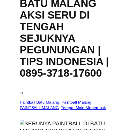
BATU MALANG
AKSI SERU DI
TENGAH
SEJUKNYA
PEGUNUNGAN |
TIPS INDONESIA |
0895-3718-17600
in
Paintball Batu Malang
, 
Paintball Malang
, 
PAINTBALL MALANG
, 
Tempat Main Menembak