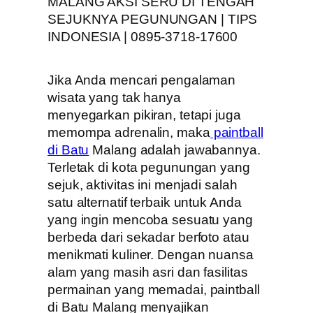
Jika Anda mencari pengalaman
wisata yang tak hanya
menyegarkan pikiran, tetapi juga
memompa adrenalin, maka
paintball
di Batu
Malang adalah jawabannya.
Terletak di kota pegunungan yang
sejuk, aktivitas ini menjadi salah
satu alternatif terbaik untuk Anda
yang ingin mencoba sesuatu yang
berbeda dari sekadar berfoto atau
menikmati kuliner. Dengan nuansa
alam yang masih asri dan fasilitas
permainan yang memadai, paintball
di Batu Malang menyajikan