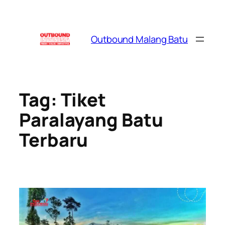
Skip
to
content
Outbound Malang Batu
Tag:
Tiket
Paralayang Batu
Terbaru