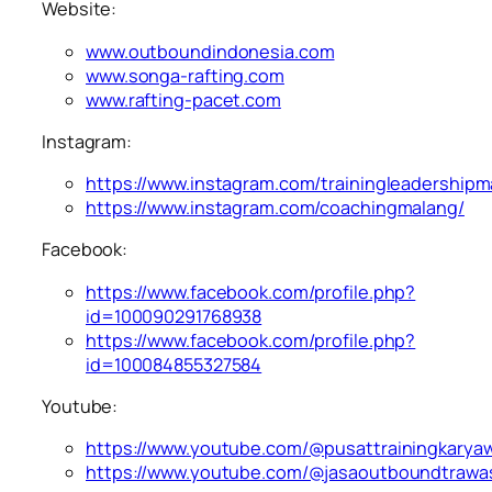
Website:
www.outboundindonesia.com
www.songa-rafting.com
www.rafting-pacet.com
Instagram:
https://www.instagram.com/trainingleadershipm
https://www.instagram.com/coachingmalang/
Facebook:
https://www.facebook.com/profile.php?
id=100090291768938
https://www.facebook.com/profile.php?
id=100084855327584
Youtube:
https://www.youtube.com/@pusattrainingkarya
https://www.youtube.com/@jasaoutboundtrawa