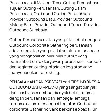
Perusahaan di Malang, Tema Outing Perusahaan,
Tujuan Outing Perusahaan, Outing Dalam
Perusahaan, Outbound Outing Perusahaan
Provider Outbound Batu, Provider Outbound
Malang Batu, Provider Outbound Tuban, Provider
Outbound Surabaya
Outing Perusahaan atau yang kita sebut dengan
Outbound Corporate Gathering perusahaan
adalah kegiatan yang diadakan oleh perusahaan
yang menghasilkan nilai-nilai output yang
bermanfaat untuk karyawan perusahaan. Konsep
dari kegiatan outing ini adalah kegiatan yang
menyenangkan refreshing.
PENGALAMAN DAN PRESTASI dari TIPS INDONESIA
OUTBOUND BATU MALANG yang sangat banyak
dan luar biasa membuat banyak bekerja sama
dengan perusahaan dan lembaga-lembaga
ternama dalam menangani kegiatan Outbound
corporate Gathering yang berkonsep pada Fun