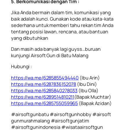
5. Berkomunikasi dengan Tim :
Jika Anda bermain dalam tim, komunikasi yang
baik adalah kunci. Gunakan kode atau kata-kata
sederhana untuk memberi tahu rekan tim Anda
tentang posisi lawan, rencana, atau bantuan
yang dibutuhkan
Dan masih ada banyak lagi guyss…buruan
kunjungi Airsoft Gun di Batu Malang
Hubungi :
https://wa.me/6285855494440
(Ibu Arin)
https://wa.me/6287836152078
(Ibu Dini)
https://wa.me/6285840278033
(Ibu Olla)
https://wa.me/6289514810211
(Bapak Muchtar)
https://wa.me/6285755059965
(Bapak Azidan)
#airsoftgunbatu #airsoftgunhobby #airsoft
gunmurahmalang #airsoftgunjatim
#airsoftgunindonesia #wisataairsoftgun