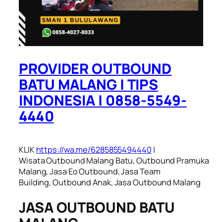
PROVIDER OUTBOUND
BATU MALANG | TIPS
INDONESIA | 0858-5549-
4440
KLIK
https://wa.me/6285855494440
|
Wisata
Outbound
Malang
Batu
,
Outbound
Pramuka
Malang, Jasa Eo
Outbound
, Jasa Team
Building,
Outbound
Anak, Jasa
Outbound
Malang
JASA OUTBOUND BATU