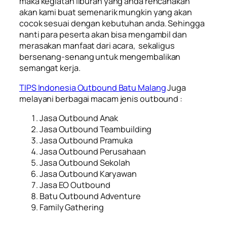
maka kegiatan liburan yang anda rencanakan
akan kami buat semenarik mungkin yang akan
cocok sesuai dengan kebutuhan anda. Sehingga
nanti para peserta akan bisa mengambil dan
merasakan manfaat dari acara, sekaligus
bersenang-senang untuk mengembalikan
semangat kerja.
TIPS Indonesia Outbound Batu Malang
Juga
melayani berbagai macam jenis outbound :
Jasa Outbound Anak
Jasa Outbound Teambuilding
Jasa Outbound Pramuka
Jasa Outbound Perusahaan
Jasa Outbound Sekolah
Jasa Outbound Karyawan
Jasa EO Outbound
Batu Outbound Adventure
Family Gathering