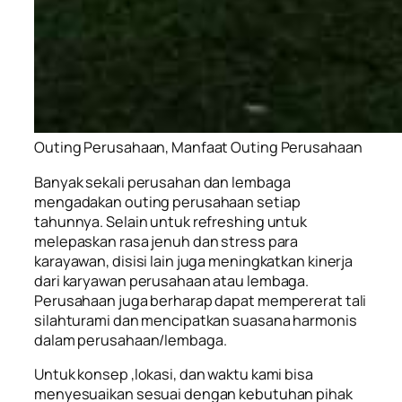
Outing Perusahaan, Manfaat Outing Perusahaan
Banyak sekali perusahan dan lembaga
mengadakan outing perusahaan setiap
tahunnya. Selain untuk refreshing untuk
melepaskan rasa jenuh dan stress para
karayawan, disisi lain juga meningkatkan kinerja
dari karyawan perusahaan atau lembaga.
Perusahaan juga berharap dapat mempererat tali
silahturami dan mencipatkan suasana harmonis
dalam perusahaan/lembaga.
Untuk konsep ,lokasi, dan waktu kami bisa
menyesuaikan sesuai dengan kebutuhan pihak