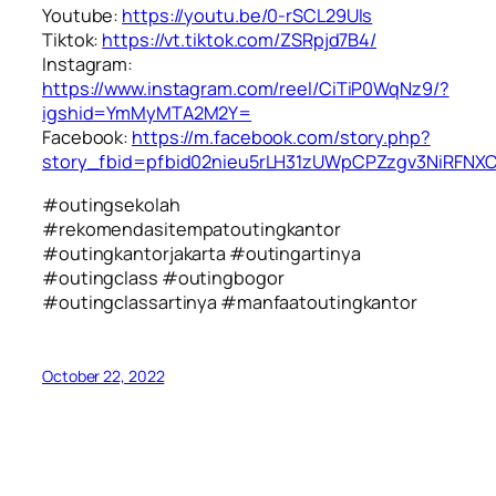
Youtube:
https://youtu.be/0-rSCL29UIs
Tiktok:
https://vt.tiktok.com/ZSRpjd7B4/
Instagram:
https://www.instagram.com/reel/CiTiP0WqNz9/?
igshid=YmMyMTA2M2Y=
Facebook:
https://m.facebook.com/story.php?
story_fbid=pfbid02nieu5rLH31zUWpCPZzgv3NiRFNX
#outingsekolah
#rekomendasitempatoutingkantor
#outingkantorjakarta #outingartinya
#outingclass #outingbogor
#outingclassartinya #manfaatoutingkantor
October 22, 2022