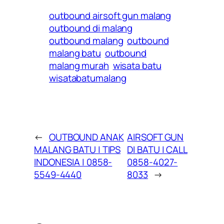
outbound airsoft gun malang
outbound di malang
outbound malang
outbound
malang batu
outbound
malang murah
wisata batu
wisatabatumalang
←
OUTBOUND ANAK
AIRSOFT GUN
MALANG BATU | TIPS
DI BATU | CALL
INDONESIA | 0858-
0858-4027-
5549-4440
8033
→