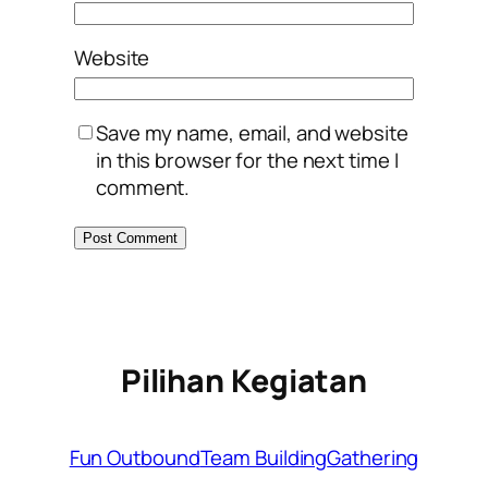
Website
Save my name, email, and website
in this browser for the next time I
comment.
Pilihan Kegiatan
Fun Outbound
Team Building
Gathering