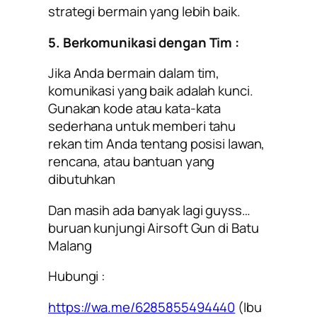
strategi bermain yang lebih baik.
5. Berkomunikasi dengan Tim :
Jika Anda bermain dalam tim,
komunikasi yang baik adalah kunci.
Gunakan kode atau kata-kata
sederhana untuk memberi tahu
rekan tim Anda tentang posisi lawan,
rencana, atau bantuan yang
dibutuhkan
Dan masih ada banyak lagi guyss…
buruan kunjungi Airsoft Gun di Batu
Malang
Hubungi :
https://wa.me/6285855494440
(Ibu