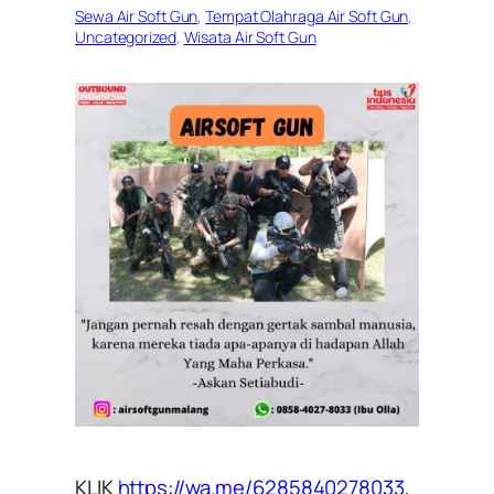
Sewa Air Soft Gun
, 
Tempat Olahraga Air Soft Gun
, 
Uncategorized
, 
Wisata Air Soft Gun
KLIK
https://wa.me/6285840278033
,