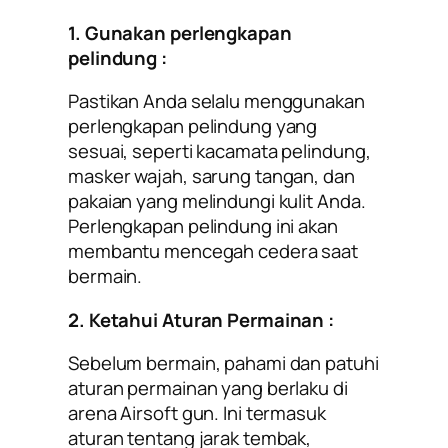
1. Gunakan perlengkapan
pelindung :
Pastikan Anda selalu menggunakan
perlengkapan pelindung yang
sesuai, seperti kacamata pelindung,
masker wajah, sarung tangan, dan
pakaian yang melindungi kulit Anda.
Perlengkapan pelindung ini akan
membantu mencegah cedera saat
bermain.
2. Ketahui Aturan Permainan :
Sebelum bermain, pahami dan patuhi
aturan permainan yang berlaku di
arena Airsoft gun. Ini termasuk
aturan tentang jarak tembak,