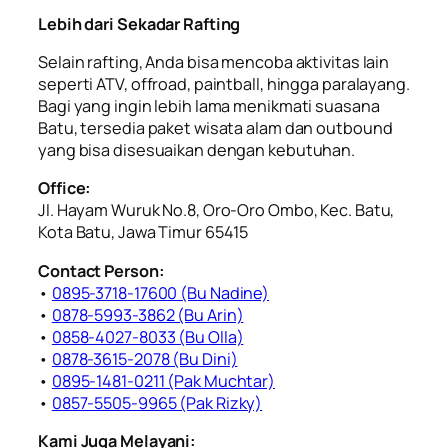
Lebih dari Sekadar Rafting
Selain rafting, Anda bisa mencoba aktivitas lain
seperti ATV, offroad, paintball, hingga paralayang.
Bagi yang ingin lebih lama menikmati suasana
Batu, tersedia paket wisata alam dan outbound
yang bisa disesuaikan dengan kebutuhan.
Office:
Jl. Hayam Wuruk No.8, Oro-Oro Ombo, Kec. Batu,
Kota Batu, Jawa Timur 65415
Contact Person:
•
0895-3718-17600 (Bu Nadine)
•
0878-5993-3862 (Bu Arin)
•
0858-4027-8033 (Bu Olla)
•
0878-3615-2078 (Bu Dini)
•
0895-1481-0211 (Pak Muchtar)
•
0857-5505-9965 (Pak Rizky)
Kami Juga Melayani: