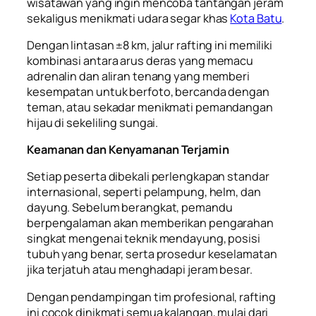
wisatawan yang ingin mencoba tantangan jeram
sekaligus menikmati udara segar khas
Kota Batu
.
Dengan lintasan ±8 km, jalur rafting ini memiliki
kombinasi antara arus deras yang memacu
adrenalin dan aliran tenang yang memberi
kesempatan untuk berfoto, bercanda dengan
teman, atau sekadar menikmati pemandangan
hijau di sekeliling sungai.
Keamanan dan Kenyamanan Terjamin
Setiap peserta dibekali perlengkapan standar
internasional, seperti pelampung, helm, dan
dayung. Sebelum berangkat, pemandu
berpengalaman akan memberikan pengarahan
singkat mengenai teknik mendayung, posisi
tubuh yang benar, serta prosedur keselamatan
jika terjatuh atau menghadapi jeram besar.
Dengan pendampingan tim profesional, rafting
ini cocok dinikmati semua kalangan, mulai dari