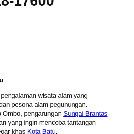
8-17600
tu
pengalaman wisata alam yang
 dan pesona alam pegunungan.
ro Ombo, pengarungan
Sungai Brantas
awan yang ingin mencoba tantangan
egar khas
Kota Batu
.