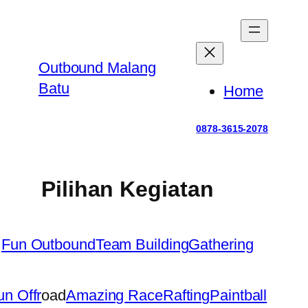
Outbound Malang
Batu
Home
0878-3615-2078
Pilihan Kegiatan
Fun Outbound
Team Building
Gathering
un Offr
oad
Amazing Race
Rafting
Paintball