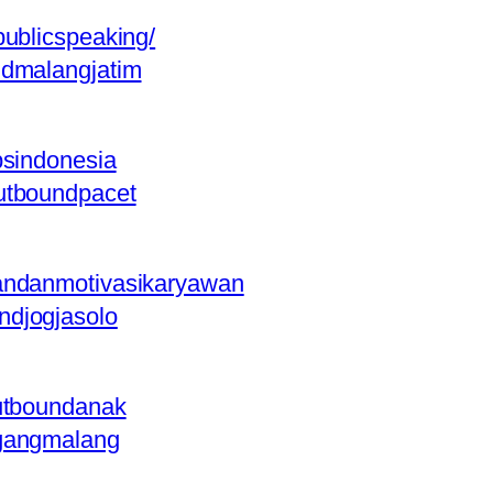
publicspeaking/
ndmalangjatim
psindonesia
utboundpacet
andanmotivasikaryawan
ndjogjasolo
outboundanak
agangmalang