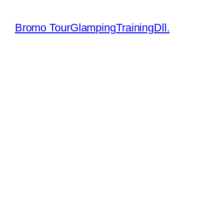
Bromo Tour
Glamping
Training
Dll.