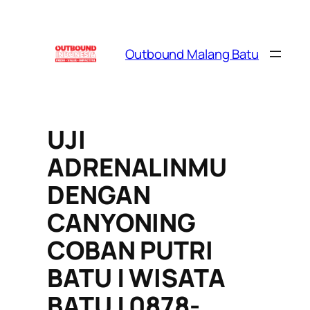
Skip
to
content
Outbound Malang Batu
UJI
ADRENALINMU
DENGAN
CANYONING
COBAN PUTRI
BATU | WISATA
BATU | 0878-