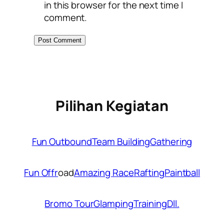
in this browser for the next time I
comment.
Pilihan Kegiatan
Fun Outbound
Team Building
Gathering
Fun Offr
oad
Amazing Race
Rafting
Paintball
Bromo Tour
Glamping
Training
Dll.