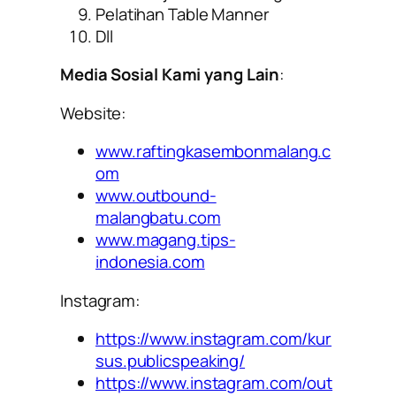
Pelatihan Table Manner
Dll
Media Sosial Kami yang Lain
:
Website:
www.raftingkasembonmalang.c
om
www.outbound-
malangbatu.com
www.magang.tips-
indonesia.com
Instagram:
https://www.instagram.com/kur
sus.publicspeaking/
https://www.instagram.com/out