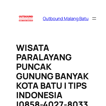
Skip
to
content
Outbound Malang Batu
WISATA
PARALAYANG
PUNCAK
GUNUNG BANYAK
KOTA BATU | TIPS
INDONESIA
|0858-4027-8033